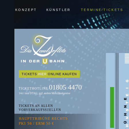
KONZEPT
KÜNSTLER
TERMINE/TICKETS
TICKETS
HIER
ONLINE KAUFEN
01805 4470
TICKETHOTLINE
14ct /min DTAG; ggf. andere Mobilfunkpreise
TICKETS AN ALLEN
VORVERKAUFSSTELLEN
HAUPTTRIBÜNE RECHTS
PK1 56 / ERM 50 €